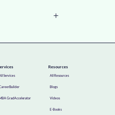
ervices
Resources
All Services
All Resources
CareerBuilder
Blogs
MBA GradAccelerator
Videos
E-Books