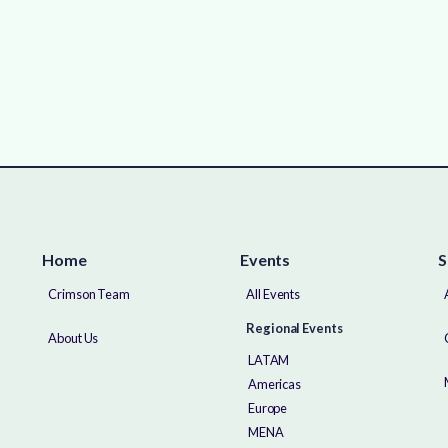
Home
Events
S
Crimson Team
All Events
Regional Events
About Us
LATAM
Americas
Europe
MENA